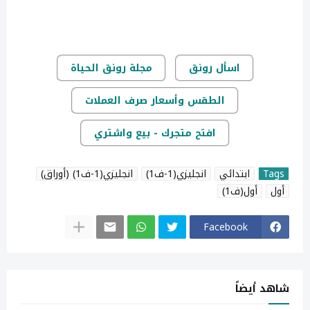
اسأل رونق
مجلة رونق الحياة
الطقس وأسعار صرف العملات
افتح متجرك - بيع واشتري
Tags
ابتدائي
انجليزي(1-ف1)
انجليزي(1-ف1) (أوراق)
أول
أول(ف1)
Facebook
شاهد أيضاً