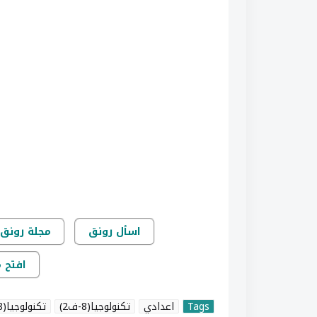
اسأل رونق
مجلة رونق 
افتح 
Tags
اعدادي
تكنولوجيا(8-ف2)
تكنولوجيا(8-ف2) (حلول الكتاب)