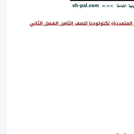
 المتعددة) تكنولوجيا للصف الثامن الفصل الثاني