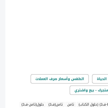
الحياة
الطقس وأسعار صرف العملات
متجرك - بيع واشتري
ثامن
ثامن(ف2)
حلول(ثامن-ف2)