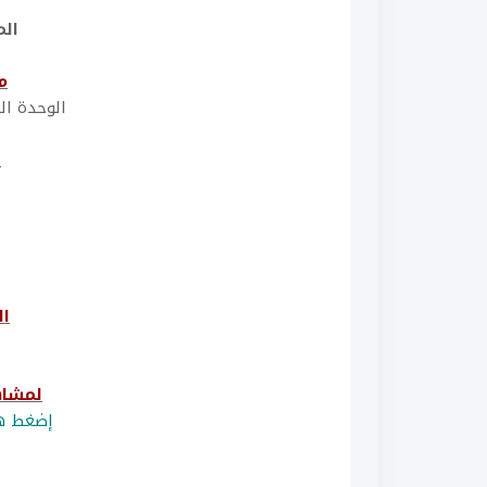
الم
م
الوحدة ال
ع
ال
لمشاه
إضغط هن