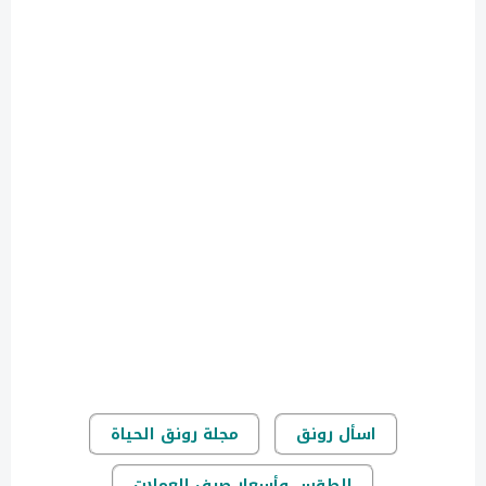
اسأل رونق
مجلة رونق الحياة
الطقس وأسعار صرف العملات