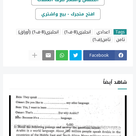
افتح متجرك - بيع واشتري
Tags
اعدادي
انجليزي(8-ف1)
انجليزي(8-ف1) (أوراق)
ثامن
ثامن(ف1)
Facebook
شاهد أيضاً