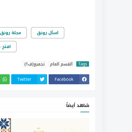
اسأل رونق
مجلة رونق 
افتح 
Tags
القسم العام
تجميع(ف1)
Twitter
Facebook
شاهد أيضاً