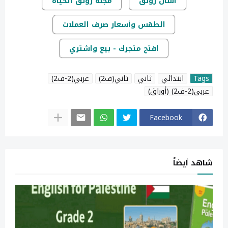
اسأل رونق
مجلة رونق الحياة
الطقس وأسعار صرف العملات
افتح متجرك - بيع واشتري
Tags
ابتدائي
ثاني
ثاني(ف2)
عربي(2-ف2)
عربي(2-ف2) (أوراق)
Facebook
شاهد أيضاً