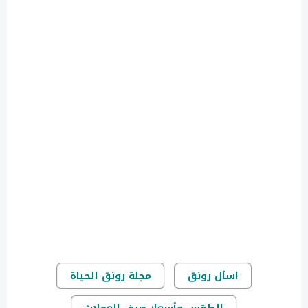
اسأل رونق
مجلة رونق الحياة