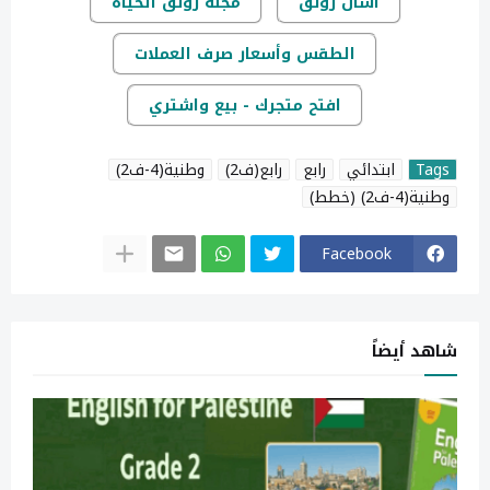
اسأل رونق
مجلة رونق الحياة
الطقس وأسعار صرف العملات
افتح متجرك - بيع واشتري
Tags
ابتدائي
رابع
رابع(ف2)
وطنية(4-ف2)
وطنية(4-ف2) (خطط)
Facebook
شاهد أيضاً