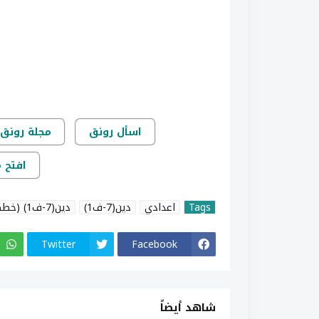
اسأل رونق
مجلة رونق 
افتح 
Tags
اعدادي
دين(7-ف1)
دين(7-ف1) (خطط)
Twitter
Facebook
شاهد أيضاً