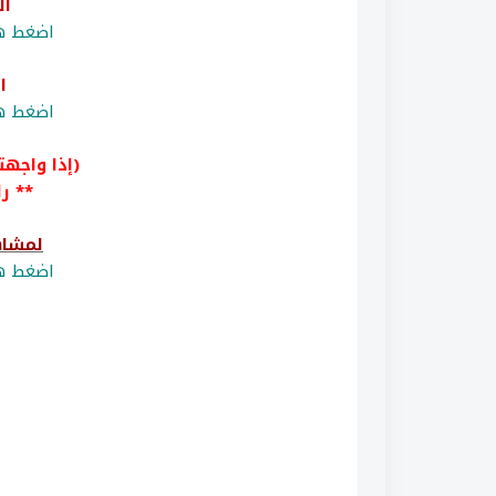
ال
اضغط هن
ا
اضغط هن
(إذا واجه
** را
لمشاه
اضغط هن