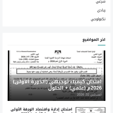
شرعي
ريادي
تكنولوجي
اخر المواضيع
امتحان كيمياء توجيهي (الدورة الأولى)
2026م (علمي) + الحلول
أغسطس 02, 2026
امتحان إدارة واقتصاد الورقة الأولى