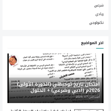
شرعي
ريادي
تكنولوجي
اخر المواضيع
امتحان تاريخ توجيهي (الدورة الأولى)
2026م (أدبي وشرعي) + الحلول
أغسطس 07, 2026