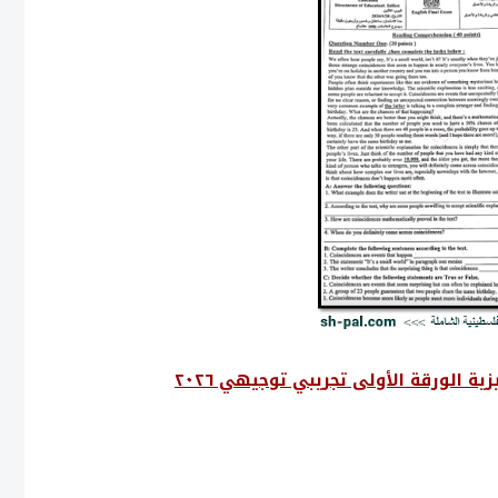
زية الورقة الأولى تجريبي توجيهي ٢٠٢٦