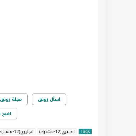
اسأل رونق
مجلة رونق 
افتح 
Tags
انجليزي(12-مشترك)
انجليزي(12-مشترك) (أوراق)