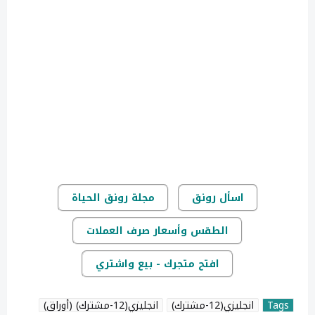
اسأل رونق
مجلة رونق الحياة
الطقس وأسعار صرف العملات
افتح متجرك - بيع واشتري
Tags
انجليزي(12-مشترك)
انجليزي(12-مشترك) (أوراق)